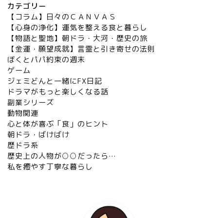
カテゴリー
【コラム】日々のＣＡＮＶＡＳ
【心身の浄化】運気を整える食と暮らし
【物語と聖地】朝ドラ・大河・歴史の旅
【金運・願望成就】言霊と引き寄せの法則
ぼくとパパ約束の週末
ゲーム
ジェミどんと一緒にFX日記
ドラマがもっと楽しくなる話
副業シリーズ
動物関連
心と体が喜ぶ「食」のヒント
朝ドラ・ばけばけ
歴ドラ系
歴史上の人物が○○だったら…
私を癒やす丁寧な暮らし