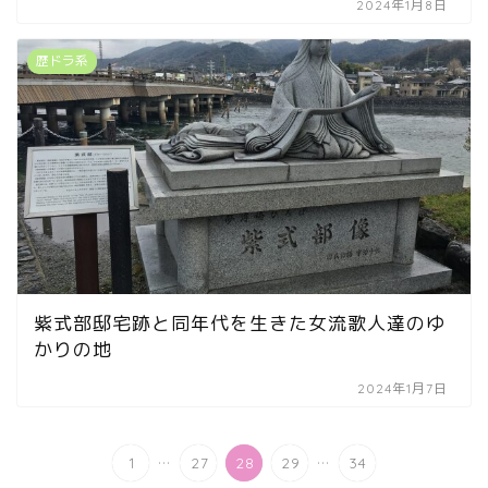
2024年1月8日
歴ドラ系
紫式部邸宅跡と同年代を生きた女流歌人達のゆ
かりの地
2024年1月7日
...
...
1
27
28
29
34