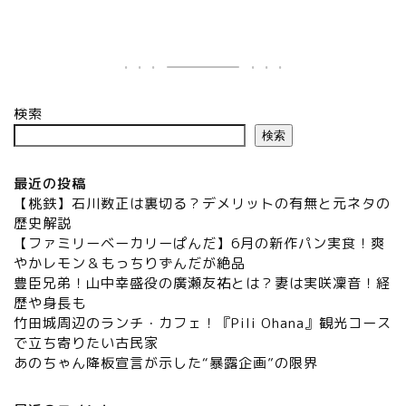
検索
検索
最近の投稿
【桃鉄】石川数正は裏切る？デメリットの有無と元ネタの
歴史解説
【ファミリーベーカリーぱんだ】6月の新作パン実食！爽
やかレモン＆もっちりずんだが絶品
豊臣兄弟！山中幸盛役の廣瀬友祐とは？妻は実咲凜音！経
歴や身長も
竹田城周辺のランチ・カフェ！『Pili Ohana』観光コース
で立ち寄りたい古民家
あのちゃん降板宣言が示した“暴露企画”の限界