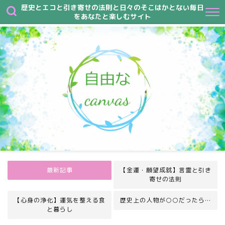
歴史とエコと引き寄せの法則と日々のそこはかとない毎日
をあなたと楽しむサイト
最新記事
【金運・願望成就】言霊と引き
寄せの法則
【心身の浄化】運気を整える食
歴史上の人物が○○だったら…
と暮らし