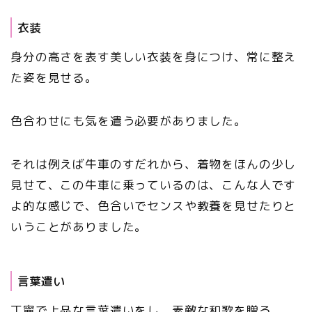
衣装
身分の高さを表す美しい衣装を身につけ、常に整え
た姿を見せる。
色合わせにも気を遣う必要がありました。
それは例えば牛車のすだれから、着物をほんの少し
見せて、この牛車に乗っているのは、こんな人です
よ的な感じで、色合いでセンスや教養を見せたりと
いうことがありました。
言葉遣い
丁寧で上品な言葉遣いをし、素敵な和歌を贈る