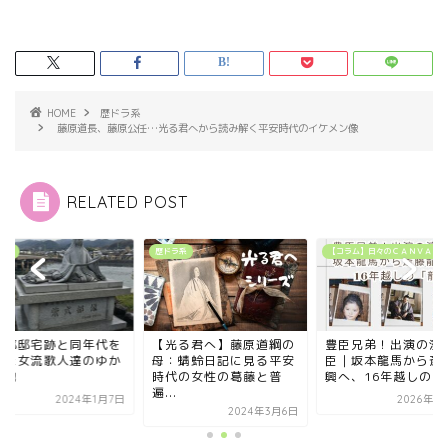
HOME
歴ドラ系
藤原道長、藤原公任…光る君へから読み解く平安時代のイケメン像
RELATED POST
ラ系
歴ドラ系
【コラム】日々のＣＡＮＶＡＳ
式部邸宅跡と同年代を
【光る君へ】藤原道綱の
豊臣兄弟！出演の濱
きた女流歌人達のゆか
母：蜻蛉日記に見る平安
臣｜坂本龍馬から斎
の地
時代の女性の葛藤と普
興へ、16年越しの「龍
遍...
2024年1月7日
2026年1
2024年3月6日