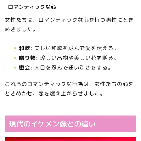
ロマンティックな心
女性たちは、ロマンティックな心を持つ男性にとき
めきました。
和歌
:
美しい和歌を詠んで愛を伝える。
贈り物
:
珍しい品物や美しい花を贈る。
密会
:
人目を忍んで逢い引きをする。
これらのロマンティックな行為は、女性たちの心を
ときめかせ、恋を燃え上がらせました。
現代のイケメン像との違い