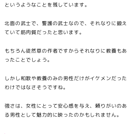
というようなことを残しています。
北面の武士で、警護の武士なので、それなりに鍛え
ていて筋肉質だったと思います。
もちろん徒然草の作者ですからそれなりに教養もあ
ったことでしょう。
しかし和歌や教養のみの男性だけがイケメンだった
わけではなさそうですね。
強さは、女性にとって安心感を与え、頼りがいのあ
る男性として魅力的に映ったのかもしれません。