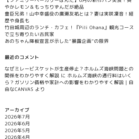
【ファミリーベーカリーぱんだ】6月の新作パン実食！爽
やかレモン＆もっちりずんだが絶品
豊臣兄弟！山中幸盛役の廣瀬友祐とは？妻は実咲凜音！経
歴や身長も
竹田城周辺のランチ・カフェ！『Pili Ohana』観光コース
で立ち寄りたい古民家
あのちゃん降板宣言が示した“暴露企画”の限界
最近のコメント
なぜミレービスケットが生産停止？ホルムズ海峡問題との
関係をわかりやすく解説
に
ホルムズ海峡の通行料はいく
ら？ガソリン価格や家計への影響をわかりやすく解説｜自
由なCANVAS
より
アーカイブ
2026年7月
2026年6月
2026年5月
2026年4月