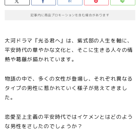
記事内に商品プロモーションを含む場合があります
大河ドラマ『光る君へ』は、紫式部の人生を軸に、
平安時代の華やかな文化と、そこに生きる人々の情
熱や葛藤が描かれています。
物語の中で、多くの女性が登場し、それぞれ異なる
タイプの男性に惹かれていく様子が見えてきまし
た。
恋愛至上主義の平安時代ではイケメンとはどのよう
な男性をさしたのでしょうか？