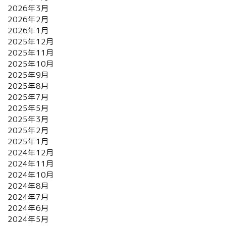
2026年3月
2026年2月
2026年1月
2025年12月
2025年11月
2025年10月
2025年9月
2025年8月
2025年7月
2025年5月
2025年3月
2025年2月
2025年1月
2024年12月
2024年11月
2024年10月
2024年8月
2024年7月
2024年6月
2024年5月