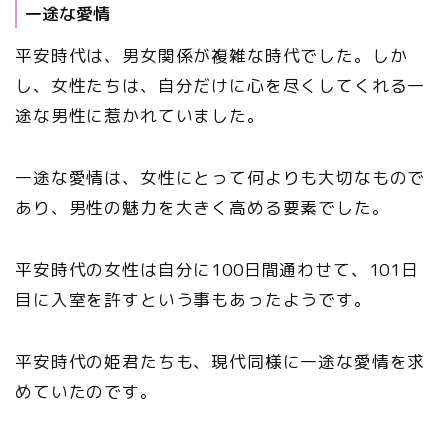
一途な愛情
平安時代は、男女関係が複雑な時代でした。しか
し、女性たちは、自分だけに心を尽くしてくれる一
途な男性に惹かれていました。
一途な愛情は、女性にとって何よりも大切なもので
あり、男性の魅力を大きく高める要素でした。
平安時代の女性は自分に100日間通わせて、101日
目に入室を許すという事もあったようです。
平安時代の姫君たちも、現代同様に一途な愛情を求
めていたのです。