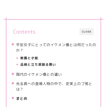
Contents
CLOSE
平安女子にとってのイケメン像とは何だったの
か？
教養と才能
品格と立ち居振る舞い
現代のイケメン像との違い
光る君への登場人物の中で、史実上のブ男と
は？
まとめ