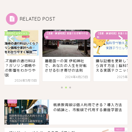
RELATED POST
ラム】日々のＣＡＮＶＡＳ
【金運・願望成就】言霊と引き寄せの法
【金運・願望成就】言霊と引き寄
則
則
ルムズ海峡の通行料は
播磨国一の宮 伊和神社
嫌な記憶を更新して
くら？ガソリン価格や
で、あなたの人生を好転
ら消す方法｜脳科学
計への影響をわかりや
させる引き寄せの法則
える実践テクニック
く解説
2024年4月25日
2025年1
2026年5月13日
桃鉄教育版は個人利用できる？導入方法
の結論と、市販版で代用する最強学習法