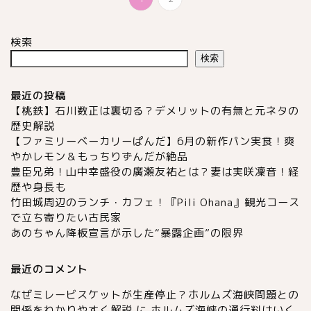
検索
検索
最近の投稿
【桃鉄】石川数正は裏切る？デメリットの有無と元ネタの
歴史解説
【ファミリーベーカリーぱんだ】6月の新作パン実食！爽
やかレモン＆もっちりずんだが絶品
豊臣兄弟！山中幸盛役の廣瀬友祐とは？妻は実咲凜音！経
歴や身長も
竹田城周辺のランチ・カフェ！『Pili Ohana』観光コース
で立ち寄りたい古民家
あのちゃん降板宣言が示した“暴露企画”の限界
最近のコメント
なぜミレービスケットが生産停止？ホルムズ海峡問題との
関係をわかりやすく解説
に
ホルムズ海峡の通行料はいく