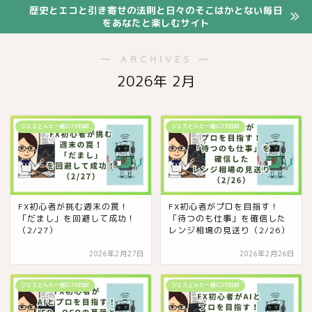
歴史とエコと引き寄せの法則と日々のそこはかとない毎日
をあなたと楽しむサイト
― ARCHIVES ―
2026年 2月
ジェミどんと一緒にFX日記
ジェミどんと一緒にFX日記
FX初心者が挑む週末の罠！
FX初心者がプロを目指す！
「だまし」を回避して成功！
「待つのも仕事」を確信した
（2/27）
レンジ相場の見送り（2/26）
2026年2月27日
2026年2月26日
ジェミどんと一緒にFX日記
ジェミどんと一緒にFX日記