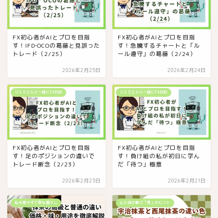
FX初心者がAIとプロを目指
FX初心者がAIとプロを目指
す！IFD‐OCOの葛藤と見誤った
す！急騰するチャートと「ル
トレード（2/25）
ール遵守」の葛藤（2/24）
2026年2月25日
2026年2月24日
ジェミどんと一緒にFX日記
ジェミどんと一緒にFX日記
FX初心者がAIとプロを目指
FX初心者がAIとプロを目指
す！足のポジションの違いで
す！負け組の私が初日に学ん
トレード断念（2/23）
だ「待つ」極意
2026年2月23日
2026年2月21日
私を癒やす丁寧な暮らし
心と体が喜ぶ「食」のヒント