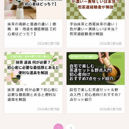
抹茶の高級と普通の違い｜価
宇治抹茶と西尾抹茶の違い｜
格・味・用途を徹底解説【初
色が濃い＝美味しいは本当？
心者はどっち？】
煎茶道経験者が解説
2026年2月17日
2026年2月16日
【心身の浄化】運気を整える食と暮らし
私を癒やす丁寧な暮らし
抹茶 道具 何が必要？初心者に
自宅で楽しむ茶道セット＆野
必要な最低限とあると便利な
点入門｜初心者向けおすすめ7
道具を解説
点セット紹介
2026年2月15日
2026年2月15日
1
2