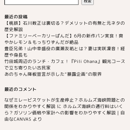
検索
最近の投稿
【桃鉄】石川数正は裏切る？デメリットの有無と元ネタの
歴史解説
【ファミリーベーカリーぱんだ】6月の新作パン実食！爽
やかレモン＆もっちりずんだが絶品
豊臣兄弟！山中幸盛役の廣瀬友祐とは？妻は実咲凜音！経
歴や身長も
竹田城周辺のランチ・カフェ！『Pili Ohana』観光コース
で立ち寄りたい古民家
あのちゃん降板宣言が示した“暴露企画”の限界
最近のコメント
なぜミレービスケットが生産停止？ホルムズ海峡問題との
関係をわかりやすく解説
に
ホルムズ海峡の通行料はいく
ら？ガソリン価格や家計への影響をわかりやすく解説｜自
由なCANVAS
より