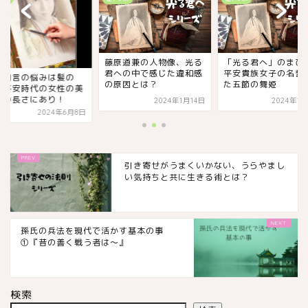
藤原道兼の人物像、光る
「光る君へ」のまひ
君への中で感じた違和感
平安貴族女子の名誉
少納言の悩みは髪の
の原因とは？
た五節の舞姫
、平安時代の女性の美
髪の長さにあり！
2024年1月14日
2024年1
2024年6月8日
引き寄せがうまくいかない、うらやまし
い気持ちと共に生きる術とは？
孫氏の兵法を現代で活かす基本の事
①『昔の善く戦う者は～』
検索