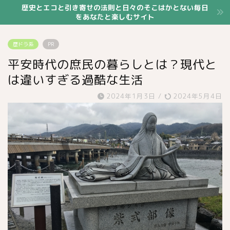
歴史とエコと引き寄せの法則と日々のそこはかとない毎日
をあなたと楽しむサイト
歴ドラ系
PR
平安時代の庶民の暮らしとは？現代と
は違いすぎる過酷な生活
2024年1月3日
/
2024年5月4日