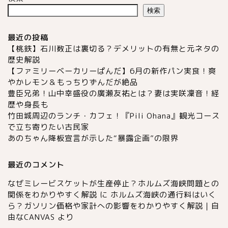
検索
最近の投稿
【桃鉄】石川数正は裏切る？デメリットの有無と元ネタの
歴史解説
【ファミリーベーカリーぱんだ】6月の新作パン実食！爽
やかレモン＆もっちりずんだが絶品
豊臣兄弟！山中幸盛役の廣瀬友祐とは？妻は実咲凜音！経
歴や身長も
竹田城周辺のランチ・カフェ！『Pili Ohana』観光コース
で立ち寄りたい古民家
あのちゃん降板宣言が示した“暴露企画”の限界
最近のコメント
なぜミレービスケットが生産停止？ホルムズ海峡問題との
関係をわかりやすく解説
に
ホルムズ海峡の通行料はいく
ら？ガソリン価格や家計への影響をわかりやすく解説｜自
由なCANVAS
より