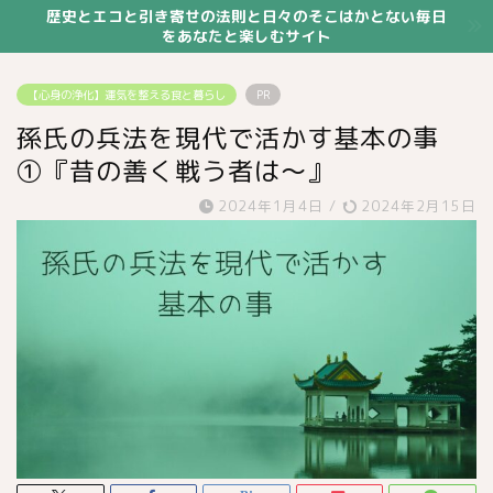
歴史とエコと引き寄せの法則と日々のそこはかとない毎日
をあなたと楽しむサイト
【心身の浄化】運気を整える食と暮らし
PR
孫氏の兵法を現代で活かす基本の事
①『昔の善く戦う者は～』
2024年1月4日
/
2024年2月15日