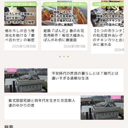
身の浄化】運気を整える食と暮らし
【心身の浄化】運気を整える食と暮らし
【心身の浄化】運気を整える食と
に大根おろしが合う理
姫路『ぱんだ』春のお花
【たつの市ランチ】
は？消化を助ける「最
見用新作！桜豆大福あん
の松花堂弁当レポ！
の食べ合わせ」の秘密
ぱんがお供に最強説
のチキンカツと出汁
みに溺れる
2025年12月30日
2026年3月15日
2026年3
平安時代の庶民の暮らしとは？現代とは
違いすぎる過酷な生活
紫式部邸宅跡と同年代を生きた女流歌人
達のゆかりの地
検索