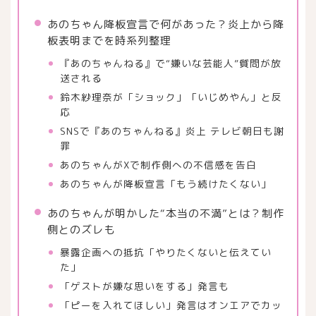
あのちゃん降板宣言で何があった？炎上から降
板表明までを時系列整理
『あのちゃんねる』で“嫌いな芸能人”質問が放
送される
鈴木紗理奈が「ショック」「いじめやん」と反
応
SNSで『あのちゃんねる』炎上 テレビ朝日も謝
罪
あのちゃんがXで制作側への不信感を告白
あのちゃんが降板宣言「もう続けたくない」
あのちゃんが明かした“本当の不満”とは？制作
側とのズレも
暴露企画への抵抗「やりたくないと伝えてい
た」
「ゲストが嫌な思いをする」発言も
「ピーを入れてほしい」発言はオンエアでカッ