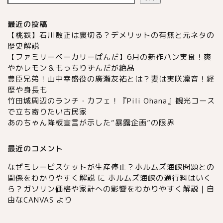
最近の投稿
【桃鉄】石川数正は裏切る？デメリットの有無と元ネタの
歴史解説
【ファミリーベーカリーぱんだ】6月の新作パン実食！爽
やかレモン＆もっちりずんだが絶品
豊臣兄弟！山中幸盛役の廣瀬友祐とは？妻は実咲凜音！経
歴や身長も
竹田城周辺のランチ・カフェ！『Pili Ohana』観光コース
で立ち寄りたい古民家
あのちゃん降板宣言が示した“暴露企画”の限界
最近のコメント
なぜミレービスケットが生産停止？ホルムズ海峡問題との
関係をわかりやすく解説
に
ホルムズ海峡の通行料はいく
ら？ガソリン価格や家計への影響をわかりやすく解説｜自
由なCANVAS
より