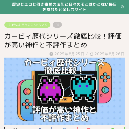
歴史とエコと引き寄せの法則と日々のそこはかとない毎日
をあなたと楽しむサイト
【コラム】日々のＣＡＮＶＡＳ
PR
カービィ歴代シリーズ徹底比較！評価
が高い神作と不評作まとめ
2025年8月25日
/
2025年8月26日