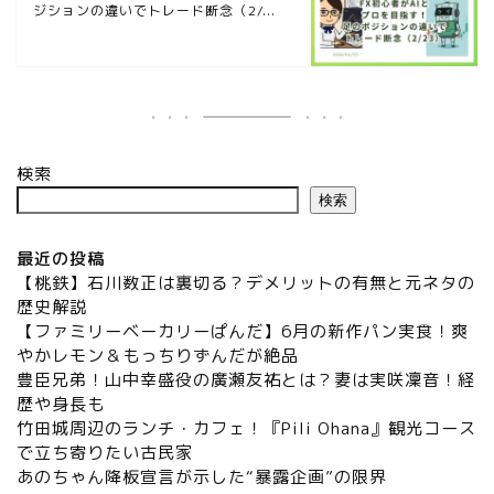
ジションの違いでトレード断念（2/...
検索
検索
最近の投稿
【桃鉄】石川数正は裏切る？デメリットの有無と元ネタの
歴史解説
【ファミリーベーカリーぱんだ】6月の新作パン実食！爽
やかレモン＆もっちりずんだが絶品
豊臣兄弟！山中幸盛役の廣瀬友祐とは？妻は実咲凜音！経
歴や身長も
竹田城周辺のランチ・カフェ！『Pili Ohana』観光コース
で立ち寄りたい古民家
あのちゃん降板宣言が示した“暴露企画”の限界