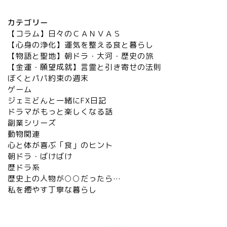
カテゴリー
【コラム】日々のＣＡＮＶＡＳ
【心身の浄化】運気を整える食と暮らし
【物語と聖地】朝ドラ・大河・歴史の旅
【金運・願望成就】言霊と引き寄せの法則
ぼくとパパ約束の週末
ゲーム
ジェミどんと一緒にFX日記
ドラマがもっと楽しくなる話
副業シリーズ
動物関連
心と体が喜ぶ「食」のヒント
朝ドラ・ばけばけ
歴ドラ系
歴史上の人物が○○だったら…
私を癒やす丁寧な暮らし