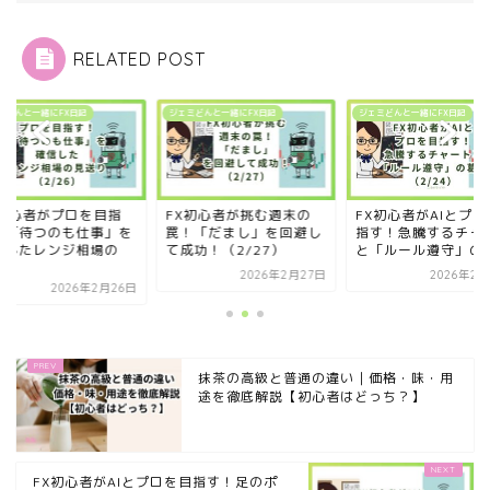
RELATED POST
ミどんと一緒にFX日記
ジェミどんと一緒にFX日記
ジェミどんと一緒にFX日記
X初心者がプロを目指
FX初心者が挑む週末の
FX初心者がAIとプロ
！「待つのも仕事」を
罠！「だまし」を回避し
指す！急騰するチャ
信したレンジ相場の
て成功！（2/27）
と「ルール遵守」の..
.
2026年2月27日
2026年2月
2026年2月26日
抹茶の高級と普通の違い｜価格・味・用
途を徹底解説【初心者はどっち？】
FX初心者がAIとプロを目指す！足のポ