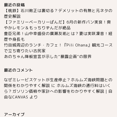
最近の投稿
【桃鉄】石川数正は裏切る？デメリットの有無と元ネタの
歴史解説
【ファミリーベーカリーぱんだ】6月の新作パン実食！爽
やかレモン＆もっちりずんだが絶品
豊臣兄弟！山中幸盛役の廣瀬友祐とは？妻は実咲凜音！経
歴や身長も
竹田城周辺のランチ・カフェ！『Pili Ohana』観光コース
で立ち寄りたい古民家
あのちゃん降板宣言が示した“暴露企画”の限界
最近のコメント
なぜミレービスケットが生産停止？ホルムズ海峡問題との
関係をわかりやすく解説
に
ホルムズ海峡の通行料はいく
ら？ガソリン価格や家計への影響をわかりやすく解説｜自
由なCANVAS
より
アーカイブ