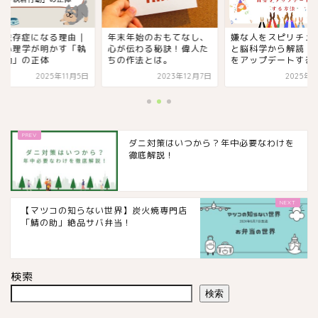
なる理由｜
年末年始のおもてなし、
嫌な人をスピリチュアル
明かす「執
心が伝わる秘訣！偉人た
と脳科学から解読！自分
体
ちの作法とは。
をアップデートする方法
025年11月5日
2023年12月7日
2025年9月1日
ダニ対策はいつから？年中必要なわけを
徹底解説！
【マツコの知らない世界】炭火焼専門店
「鯖の助」絶品サバ弁当！
検索
検索