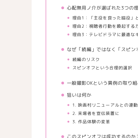
心配無用ノ介が選ばれた3つの
理由1：「主役を食った脇役」
理由2：視聴者行動を喚起する
理由3：テレビドラマに最適な
なぜ「続編」ではなく「スピン
続編のリスク
スピンオフという合理的選択
一般撮影OKという異例の取り組
狙いは何か
1. 映画村リニューアルとの連
2. 来場者を宣伝装置に
3. 作品体験の変革
このスピンオフは成功するのか