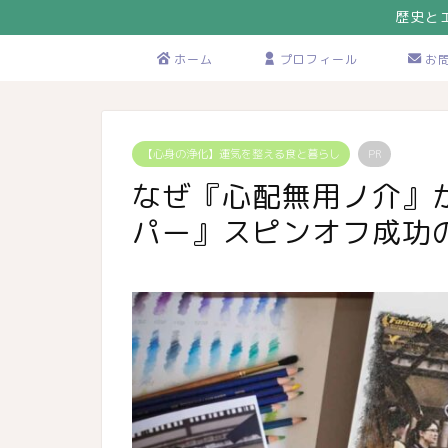
歴史と
ホーム
プロフィール
お
【心身の浄化】運気を整える食と暮らし
PR
なぜ『心配無用ノ介』
パー』スピンオフ成功