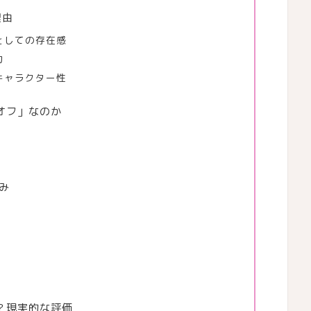
理由
としての存在感
力
キャラクター性
オフ」なのか
み
動
？現実的な評価