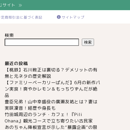
むサイト
特定商取引法に基づく表記
サイトマップ
検索
検索
最近の投稿
【桃鉄】石川数正は裏切る？デメリットの有
無と元ネタの歴史解説
【ファミリーベーカリーぱんだ】6月の新作パ
ン実食！爽やかレモン＆もっちりずんだが絶
品
豊臣兄弟！山中幸盛役の廣瀬友祐とは？妻は
実咲凜音！経歴や身長も
竹田城周辺のランチ・カフェ！『Pili
Ohana』観光コースで立ち寄りたい古民家
あのちゃん降板宣言が示した“暴露企画”の限