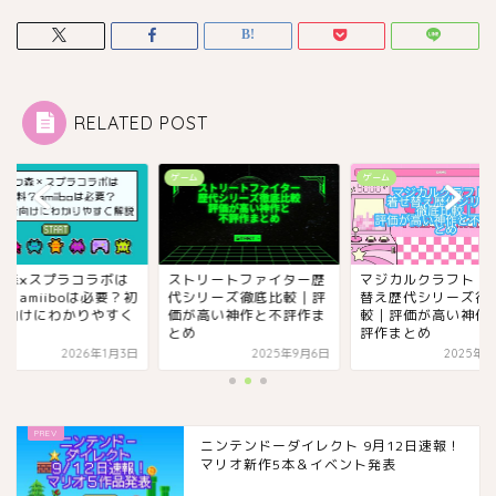
RELATED POST
ム
ゲーム
ゲーム
つ森×スプラコラボは
ストリートファイター歴
マジカルクラフト・
？amiiboは必要？初
代シリーズ徹底比較｜評
替え歴代シリーズ徹
者向けにわかりやすく
価が高い神作と不評作ま
較｜評価が高い神作
説
とめ
評作まとめ
2026年1月3日
2025年9月6日
2025年9
ニンテンドーダイレクト 9月12日速報！
マリオ新作5本＆イベント発表