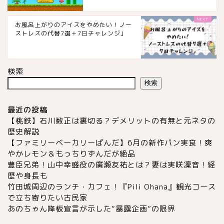
お風呂上がりのアイスをやめたい！ノー
ストレスの代替7選＋7日チャレンジ」
検索
検索
最近の投稿
【桃鉄】石川数正は裏切る？デメリットの有無と元ネタの
歴史解説
【ファミリーベーカリーぱんだ】6月の新作パン実食！爽
やかレモン＆もっちりずんだが絶品
豊臣兄弟！山中幸盛役の廣瀬友祐とは？妻は実咲凜音！経
歴や身長も
竹田城周辺のランチ・カフェ！『Pili Ohana』観光コース
で立ち寄りたい古民家
あのちゃん降板宣言が示した“暴露企画”の限界