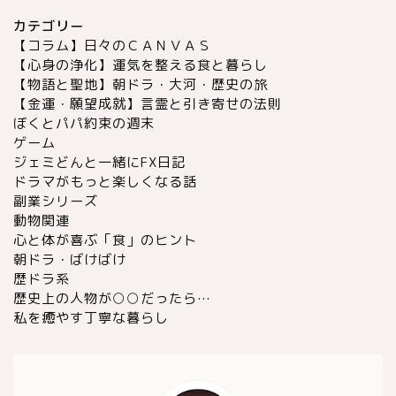
カテゴリー
【コラム】日々のＣＡＮＶＡＳ
【心身の浄化】運気を整える食と暮らし
【物語と聖地】朝ドラ・大河・歴史の旅
【金運・願望成就】言霊と引き寄せの法則
ぼくとパパ約束の週末
ゲーム
ジェミどんと一緒にFX日記
ドラマがもっと楽しくなる話
副業シリーズ
動物関連
心と体が喜ぶ「食」のヒント
朝ドラ・ばけばけ
歴ドラ系
歴史上の人物が○○だったら…
私を癒やす丁寧な暮らし