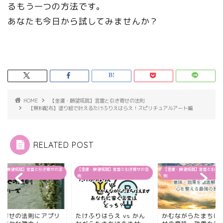
るもう一つの方法です。
あなたも今日から試してみませんか？
HOME
【金運・願望成就】言霊と引き寄せの法則
【無料配布】塗り絵で叶えるたけふりえはらえ！スピリチュアルアート編
RELATED POST
運・願望成就】言霊と引き寄せの法
【金運・願望成就】言霊と引き寄せの法
【金運・願望成就】言霊と引き寄
則
則
き寄せの法則にアプリ
たけふりはらえ vs かん
かむながらたまちは