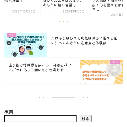
不可欠な理由！
ながらたまちはえませ、
せの意味・効果を徹
あなたに響く言霊は...
説！心を整える最強
言...
2023年10月23日
2025年9月20日
2025年10
たけふりはらえで病気は治る？唱える前
に知っておきたい注意点と体験談
塗り絵で地蔵様を描こう｜自宅をパワー
スポット化して願いを引き寄せる
検索
検索