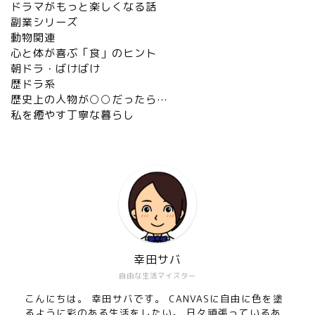
ドラマがもっと楽しくなる話
副業シリーズ
動物関連
心と体が喜ぶ「食」のヒント
朝ドラ・ばけばけ
歴ドラ系
歴史上の人物が○○だったら…
私を癒やす丁寧な暮らし
【心身の浄化】運気を整え
る食と暮らし
【金運・願望成就】言霊と
引き寄せの法則
幸田サバ
自由な生活マイスター
歴ドラ系
こんにちは。 幸田サバです。 CANVASに自由に色を塗
るように彩のある生活をしたい。 日々頑張っているあ