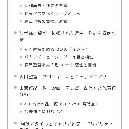
制作発表・決定の背景
ドラマのあらすじ・役どころ
森田望智の覚悟と反響
なぜ森田望智？抜擢された理由・強みを徹底分
析
制作統括が語る“2つのポイント”
バカリズムとのタッグ：作風と相性
森田望智本人の思い ― 共感性と覚悟
森田望智：プロフィールとキャリアサマリー
出演作品一覧（映画・テレビ・配信）と代表作
分析
4.1 出演作品一覧（2025年11月時点）
代表作の深掘り分析
演技スタイルとキャリア哲学 ― “リアリティ