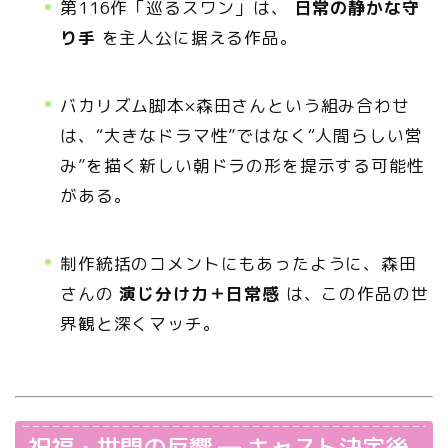
第116作「巡るスワン」は、
日常の静かな守
り手
を主人公に据える作品。
バカリズム脚本×森田さんという組み合わせ
は、“大きなドラマ性”ではなく“人間らしい営
み”を描く新しい朝ドラの形を提示する可能性
がある。
制作統括のコメントにもあったように、森田
さんの
演じ分け力＋日常感
は、この作品の世
界観と深くマッチ。
祝福・世間の反響 ― キャスト決定後