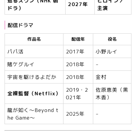
巡るスワン（NHK 朝
ヒロイン／
2027年
ドラ）
主演
配信ドラマ
作品名
配信年
役名
パパ活
2017年
小野ルイ
賭ケグルイ
2018年
‒
宇宙を駆けるよだか
2018年
金村
2019・2
佐原恵美（黒
全裸監督（Netflix）
021年
木香）
龍が如く～Beyond t
2025年
‒
he Game～