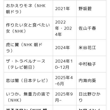
おかえりモネ（NHK
2021年
野坂碧
朝ドラ）
2022
作りたい女と食べたい
年・202
佐山千春
女（NHK）
4年
虎に翼（NHK 朝ド
2024年
米谷花江
ラ）
ザ・トラベルナース
2024年1
中村柚子
（テレビ朝日）
0–12月
2025年4
恋は闇（日本テレビ）
内海向葵
–6月
いつか、無重力の宙で
2025年9
日比野ひか
（NHK）
月–
り