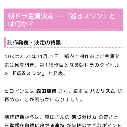
朝ドラ主演決定 ― 『巡るスワン』と
は何か？
制作発表・決定の背景
NHKは2025年11月21日、都内で制作および主演発
表会見を開き、第116作目となる朝ドラのタイトル
を
『巡るスワン』
と発表。
ヒロインには
森田望智
さん、脚本は
バカリズム
が
務めることが明らかになりました。
制作統括からは、森田さんの
演じ分け力
の高さと
日常感を自然に出せる演技
が抜擢の大きなポイント