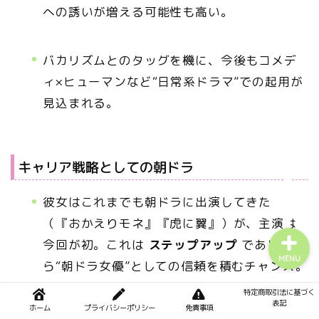
への誘いが増える可能性も高い。
【心身の浄化】運気を整え
る食と暮らし
バカリズムとのタッグを機に、今後もコメデ
ィ×ヒューマンなど“日常系ドラマ”での起用が
【金運・願望成就】言霊と
引き寄せの法則
見込まれる。
歴ドラ系
キャリア戦略としての朝ドラ
サイトマップ
彼女はこれまでも朝ドラに出演してきた
（『おかえりモネ』『虎に翼』）が、主演は
今回が初。これは
ステップアップ
でありなが
MENU
ら“朝ドラ女優”としての信頼を積むチャンス。
特定商取引法に基づく
表記
ホーム
プライバシーポリシー
免責事項
将来的には、朝ドラ経験を武器に
更なる主演