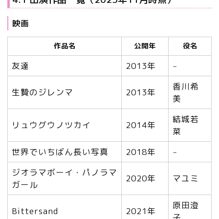
映画
作品名
公開年
役名
友達
2013年
‒
香川希
生贄のジレンマ
2013年
美
結城若
リュウグウノツカイ
2014年
菜
世界でいちばん長い写真
2018年
‒
ジオラマボーイ・パノラマ
2020年
マユミ
ガール
原田澄
Bittersand
2021年
子