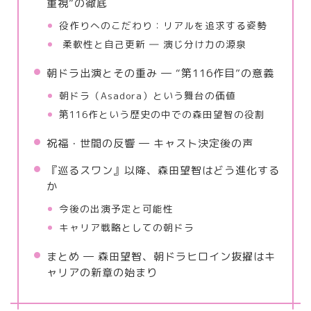
重視”の徹底
役作りへのこだわり：リアルを追求する姿勢
柔軟性と自己更新 ― 演じ分け力の源泉
朝ドラ出演とその重み ― “第116作目”の意義
朝ドラ（Asadora）という舞台の価値
第116作という歴史の中での森田望智の役割
祝福・世間の反響 ― キャスト決定後の声
『巡るスワン』以降、森田望智はどう進化する
か
今後の出演予定と可能性
キャリア戦略としての朝ドラ
まとめ ― 森田望智、朝ドラヒロイン抜擢はキ
ャリアの新章の始まり