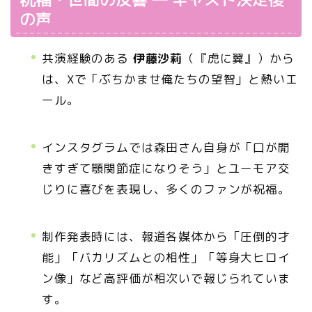
の声
共演経験のある
伊藤沙莉
（『虎に翼』）から
は、Xで「ぶちかませ俺たちの望智」と熱いエ
ール。
インスタグラムでは森田さん自身が「口が開
きすぎて顎関節症になりそう」とユーモア交
じりに喜びを表現し、多くのファンが祝福。
制作発表時には、報道各媒体から「圧倒的才
能」「バカリズムとの相性」「等身大ヒロイ
ン像」など高評価が相次いで報じられていま
す。