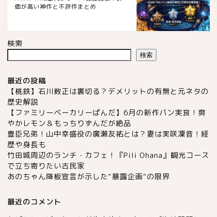
価が高い神作と不評作まとめ
検索
検索
最近の投稿
【桃鉄】石川数正は裏切る？デメリットの有無と元ネタの
歴史解説
【ファミリーベーカリーぱんだ】6月の新作パン実食！爽
やかレモン＆もっちりずんだが絶品
豊臣兄弟！山中幸盛役の廣瀬友祐とは？妻は実咲凜音！経
歴や身長も
竹田城周辺のランチ・カフェ！『Pili Ohana』観光コース
で立ち寄りたい古民家
あのちゃん降板宣言が示した“暴露企画”の限界
最近のコメント