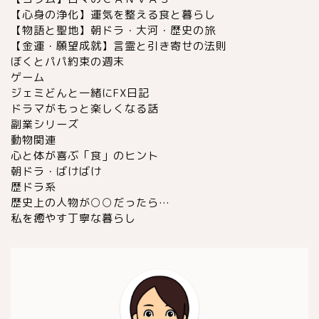
【心身の浄化】運気を整える食と暮らし
【物語と聖地】朝ドラ・大河・歴史の旅
【金運・願望成就】言霊と引き寄せの法則
ぼくとパパ約束の週末
ゲーム
ジェミどんと一緒にFX日記
ドラマがもっと楽しくなる話
副業シリーズ
動物関連
心と体が喜ぶ「食」のヒント
朝ドラ・ばけばけ
歴ドラ系
歴史上の人物が○○だったら…
私を癒やす丁寧な暮らし