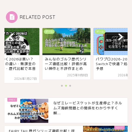
RELATED POST
ム
ゲーム
ゲーム
カつく2026は買い？
みんなのゴルフ歴代シリ
パワプロ2026-202
作との違い・無課金の
ーズ徹底比較！評価が高
Switchで快適？処
しさ・歴代比較で本音
い神作と不評作まとめ
予想
価
2025年9月8日
2026年2
2026年1月27日
なぜミレービスケットが生産停止？ホル
ムズ海峡問題との関係をわかりやすく
解...
FAIRY TAIL歴代シリーズ徹底比較！評