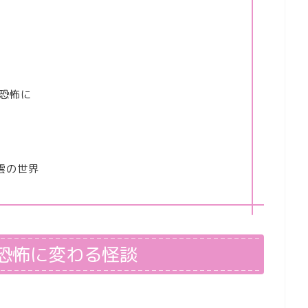
恐怖に
雲の世界
恐怖に変わる怪談