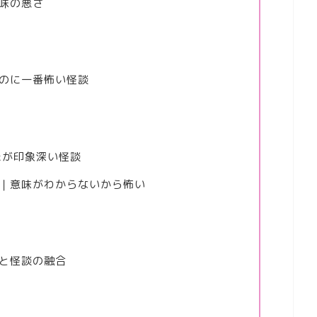
後味の悪さ
いのに一番怖い怪談
たが印象深い怪談
）｜意味がわからないから怖い
道と怪談の融合