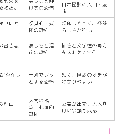
る約束を
美しさと静
日本怪談の入口に最
る物語。
けさの恐怖
適
夜中に明
視覚的・妖
想像しやすく、怪談
怪の恐怖
らしさが強い
の書き忘
哀しさと運
怖さと文学性の両方
命の恐怖
を味わえる名作
然“存在し
一瞬でゾッ
短く、怪談のオチが
とする恐怖
わかりやすい
人間の執
の理由
幽霊が出ず、大人向
念・心理的
けの余韻が残る
恐怖