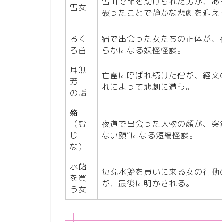
雪山で命を助けられた男が、あ
雪女
破ったことで静かな悲劇を迎え
ろく
宿で出会った女たちの正体が、
ろ首
らかになる妖怪怪談。
耳無
亡霊に呼ばれ続けた僧が、経文
芳一
れによって悲劇に遭う。
の話
貉
（む
夜道で出会った人物の顔が、突
じ
ない顔”になる短編怪談。
な）
水飴
毎晩水飴を買いに来る女の行動
を買
が、最後に明かされる。
う女