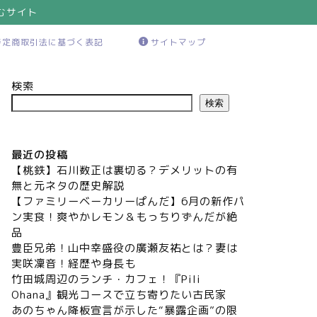
むサイト
特定商取引法に基づく表記
サイトマップ
検索
検索
最近の投稿
【桃鉄】石川数正は裏切る？デメリットの有
無と元ネタの歴史解説
【ファミリーベーカリーぱんだ】6月の新作パ
ン実食！爽やかレモン＆もっちりずんだが絶
品
豊臣兄弟！山中幸盛役の廣瀬友祐とは？妻は
実咲凜音！経歴や身長も
竹田城周辺のランチ・カフェ！『Pili
Ohana』観光コースで立ち寄りたい古民家
あのちゃん降板宣言が示した“暴露企画”の限